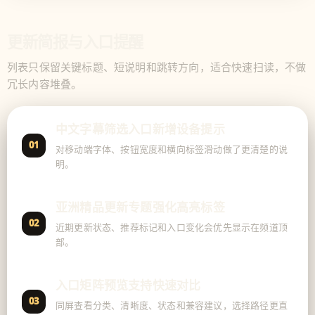
更新简报与入口提醒
列表只保留关键标题、短说明和跳转方向，适合快速扫读，不做
冗长内容堆叠。
中文字幕筛选入口新增设备提示
01
对移动端字体、按钮宽度和横向标签滑动做了更清楚的说
明。
亚洲精品更新专题强化高亮标签
02
近期更新状态、推荐标记和入口变化会优先显示在频道顶
部。
入口矩阵预览支持快速对比
03
同屏查看分类、清晰度、状态和兼容建议，选择路径更直