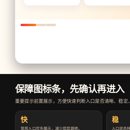
保障图标条，先确认再进入
重要提示前置展示，方便快速判断入口是否清晰、稳定
快
稳
常用入口优先展示，减少层层跳转。
入口状态