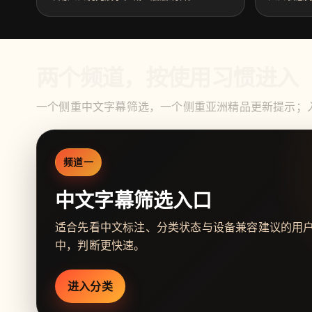
两个频道，按使用习惯进入
一个侧重中文字幕筛选，一个侧重亚洲精品更新提示；
频道一
中文字幕筛选入口
适合先看中文标注、分类状态与设备兼容建议的用
中，判断更快速。
进入分类