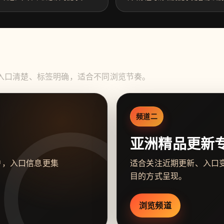
入口清楚、标签明确，适合不同浏览节奏。
频道二
亚洲精品更新
户，入口信息更集
适合关注近期更新、入口
目的方式呈现。
浏览频道