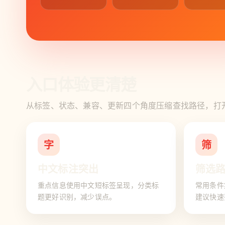
入口体验更清楚
从标签、状态、兼容、更新四个角度压缩查找路径，打
字
筛
中文标注突出
筛选
重点信息使用中文短标签呈现，分类标
常用条件
题更好识别，减少误点。
建议快速