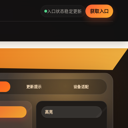
获取入口
入口状态稳定更新
更新提示
设备适配
高亮