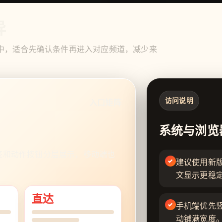
异
中，适合先确认条件再进入对应频道，减少来
访问说明
条件聚合
系统与浏览
化处理，适合快速缩小浏览范围。
建议使用新版 
文显示更稳
快
手机端优先
动铺满宽度