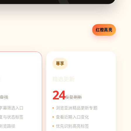
红橙高亮
尊享
口
精选更新
24
查找
反复刷新
字幕筛选入口
浏览亚洲精品更新专题
度与状态标签
查看近期入口变化
浏览路径
优先识别高亮标签