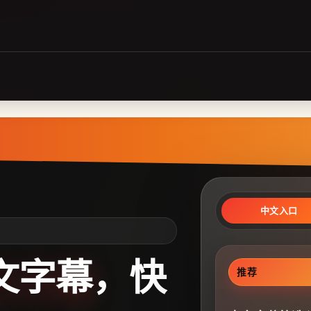
中文入口
文字幕
，快
推荐