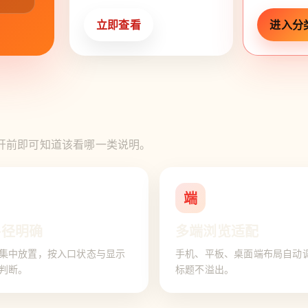
立即查看
进入分
开前即可知道该看哪一类说明。
端
路径明确
多端浏览适配
集中放置，按入口状态与显示
手机、平板、桌面端布局自动
判断。
标题不溢出。