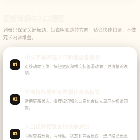
更新简报与入口提醒
列表只保留关键标题、短说明和跳转方向，适合快速扫读，不做
冗长内容堆叠。
中文字幕筛选入口新增设备提示
01
对移动端字体、按钮宽度和横向标签滑动做了更清楚的说
明。
亚洲精品更新专题强化高亮标签
02
近期更新状态、推荐标记和入口变化会优先显示在频道顶
部。
入口矩阵预览支持快速对比
03
同屏查看分类、清晰度、状态和兼容建议，选择路径更直