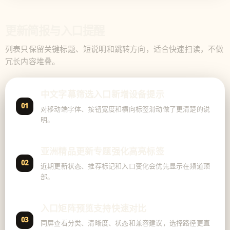
更新简报与入口提醒
列表只保留关键标题、短说明和跳转方向，适合快速扫读，不做
冗长内容堆叠。
中文字幕筛选入口新增设备提示
01
对移动端字体、按钮宽度和横向标签滑动做了更清楚的说
明。
亚洲精品更新专题强化高亮标签
02
近期更新状态、推荐标记和入口变化会优先显示在频道顶
部。
入口矩阵预览支持快速对比
03
同屏查看分类、清晰度、状态和兼容建议，选择路径更直