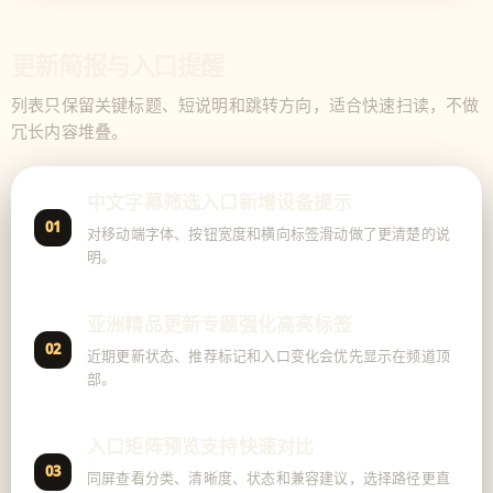
更新简报与入口提醒
列表只保留关键标题、短说明和跳转方向，适合快速扫读，不做
冗长内容堆叠。
中文字幕筛选入口新增设备提示
01
对移动端字体、按钮宽度和横向标签滑动做了更清楚的说
明。
亚洲精品更新专题强化高亮标签
02
近期更新状态、推荐标记和入口变化会优先显示在频道顶
部。
入口矩阵预览支持快速对比
03
同屏查看分类、清晰度、状态和兼容建议，选择路径更直